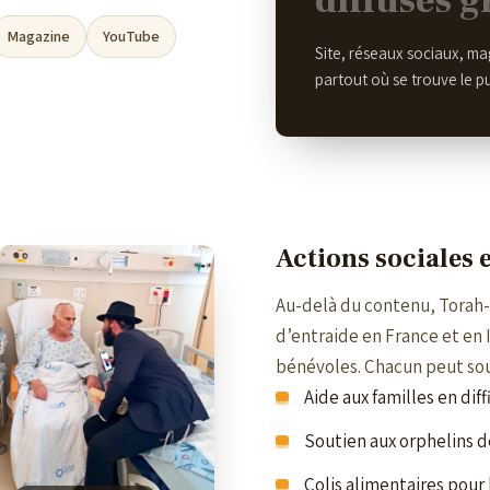
diffusés 
Magazine
YouTube
Site, réseaux sociaux, mag
partout où se trouve le p
Actions sociales e
Au-delà du contenu, Torah
d’entraide en France et en 
bénévoles. Chacun peut sout
Aide aux familles en diff
Soutien aux orphelins d
Colis alimentaires pour 