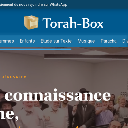
viennent de nous rejoindre sur WhatsApp
de donner son Maasser
es viennent de faire un don pour 5 jours de vacances aux Orphelins
es viennent de faire un don pour Diane, 80 ans, dans un appartement insalub
 viennent de demander une bénédiction
emmes
Enfants
Etude sur Texte
Musique
Paracha
Di
viennent de nous rejoindre sur WhatsApp
nnes viennent de faire un don pour Sauvez la jambe de Yohan
49 places pour étudier en groupe sur Zoom
lles musiques dans Torah-Box Music
· JÉRUSALEM
viennent de nous rejoindre sur WhatsApp
a connaissance
viennent de nous rejoindre sur WhatsApp
viennent de nous rejoindre sur WhatsApp
me,
les musiques dans Torah-Box Music
es viennent de faire un don pour Tsédaka : pauvres d'Israel
sion radio : Visions de grandeur n°104 : Le Chabbath et le Birkat Hamazone à 