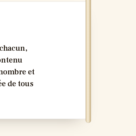
 chacun,
contenu
 nombre et
ée de tous