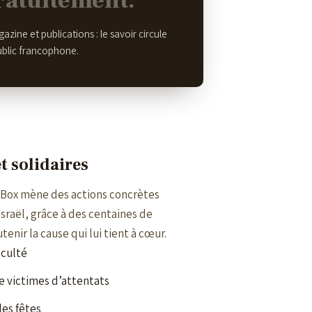
gratuitement.
azine et publications : le savoir circule
ublic francophone.
t solidaires
-Box mène des actions concrètes
Israël, grâce à des centaines de
enir la cause qui lui tient à cœur.
iculté
e victimes d’attentats
les fêtes