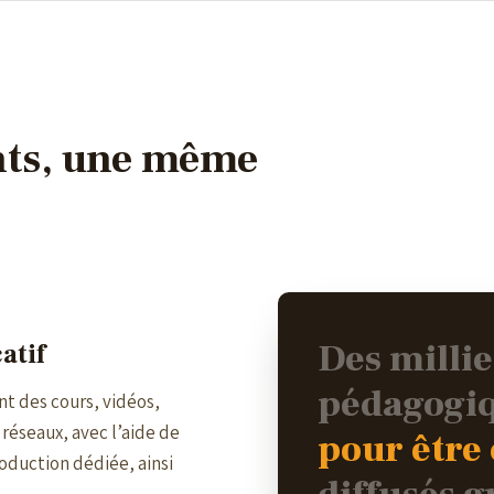
ts, une même
Des milli
atif
pédagogi
t des cours, vidéos,
s réseaux, avec l’aide de
pour être
oduction dédiée, ainsi