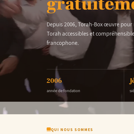
gratuitem
61 personnes
Ariel vient 
Depuis 2006, Torah-Box œuvre pour re
Il reste 
Torah accessibles et compréhensible
Eva vient de
4 personnes 
francophone.
2006
J
année de fondation
si
QUI NOUS SOMMES