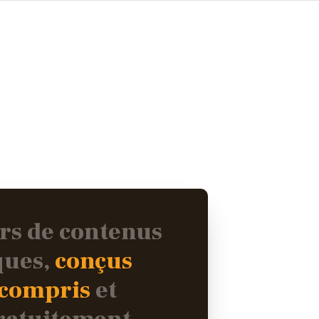
ers de contenus
ques,
conçus
 compris
et