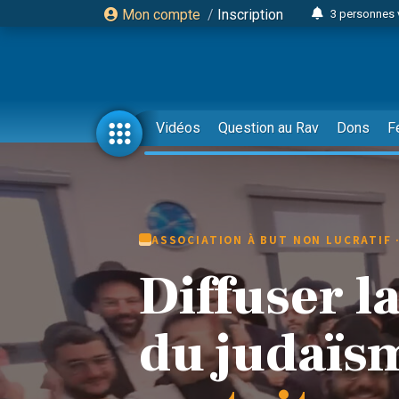
Mon compte
/
Inscription
3 personnes 
Odaya vient 
3 personn
3 personn
13 personnes
Vidéos
Question au Rav
Dons
F
2 personnes 
30 perso
Il reste 
12 nouve
ASSOCIATION À BUT NON LUCRATIF 
3 personnes 
Diffuser l
2 personnes 
3 personnes 
du judaïs
2 nouvel
8 personn
Nouvelle émis