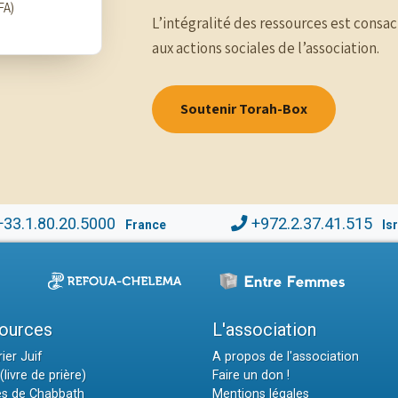
FA)
L’intégralité des ressources est consac
aux actions sociales de l’association.
Soutenir Torah-Box
+33.1.80.20.5000
+972.2.37.41.515
France
Is
ources
L'association
ier Juif
A propos de l'association
(livre de prière)
Faire un don !
es de Chabbath
Mentions légales