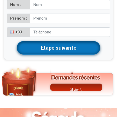
Nom :
Prénom :
+33
Olivier B.
Alexandre A.
Isaac A.
Famille S.