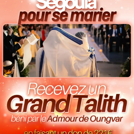
Sarah A.
Yehiel G.
Benedicte N.
Isabelle S.
Gabay A.
Esther E.
Aimee N.
Myriam F.
Levana B.
Raquel C.
Margaux Eva B.