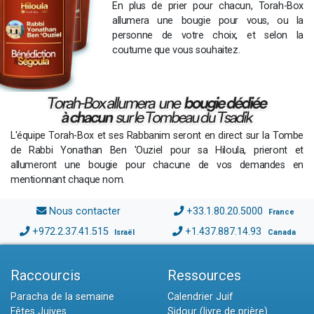
En plus de prier pour chacun, Torah-Box
allumera une bougie pour vous, ou la
personne de votre choix, et selon la
coutume que vous souhaitez.
L'équipe Torah-Box et ses Rabbanim seront en direct sur la Tombe
de Rabbi Yonathan Ben 'Ouziel pour sa Hiloula, prieront et
allumeront une bougie pour chacune de vos demandes en
mentionnant chaque nom.
Nous contacter
+33.1.80.20.5000
France
+972.2.37.41.515
+1.437.887.14.93
Israël
Canada
Raccourcis
Ressources
Paracha de la semaine
Calendrier Juif
Fêtes Juives
Sidour (livre de prière)