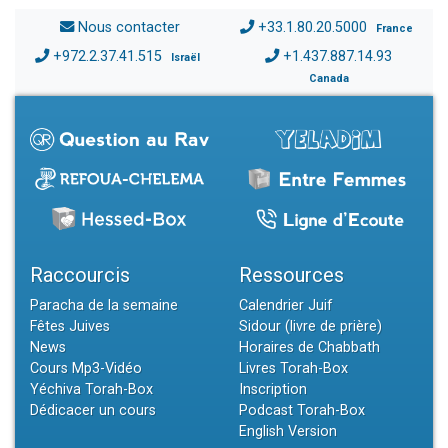
Nous contacter
+33.1.80.20.5000
France
+972.2.37.41.515
+1.437.887.14.93
Israël
Canada
Raccourcis
Ressources
Paracha de la semaine
Calendrier Juif
Fêtes Juives
Sidour (livre de prière)
News
Horaires de Chabbath
Cours Mp3-Vidéo
Livres Torah-Box
Yéchiva Torah-Box
Inscription
Dédicacer un cours
Podcast Torah-Box
English Version