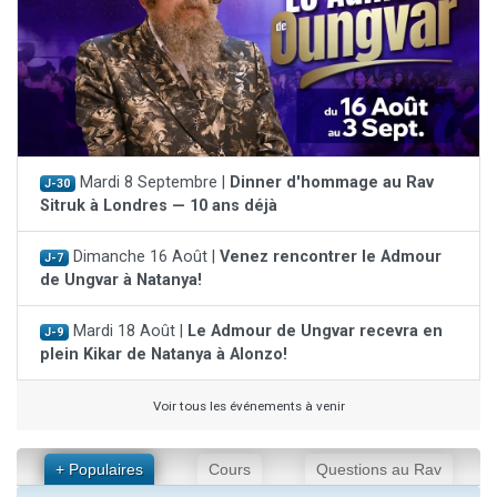
Mardi 8 Septembre |
Dinner d'hommage au Rav
J-30
Sitruk à Londres — 10 ans déjà
Dimanche 16 Août |
Venez rencontrer le Admour
J-7
de Ungvar à Natanya!
Mardi 18 Août |
Le Admour de Ungvar recevra en
J-9
plein Kikar de Natanya à Alonzo!
Voir tous les événements à venir
+ Populaires
Cours
Questions au Rav