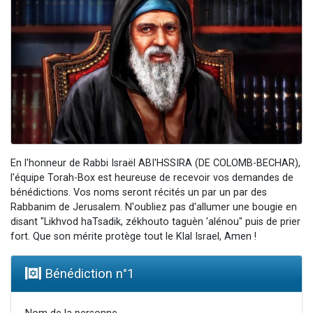
2 personnes viennent de nous rejoindre sur WhatsApp
13 personnes viennent de demander une bénédiction
Il reste 49 places pour étudier en groupe sur Zoom
12 nouvelles musiques dans Torah-Box Music
2 personnes viennent de nous rejoindre sur WhatsApp
En l'honneur de Rabbi Israël ABI'HSSIRA (DE COLOMB-BECHAR),
l'équipe Torah-Box est heureuse de recevoir vos demandes de
bénédictions. Vos noms seront récités un par un par des
Rabbanim de Jerusalem. N'oubliez pas d'allumer une bougie en
disant "Likhvod haTsadik, zékhouto taguèn 'alénou" puis de prier
fort. Que son mérite protège tout le Klal Israel, Amen !
Bénédiction n°
1