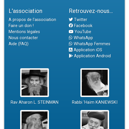
L'association
Retrouvez-nous...
A propos de l'association
Twitter
Faire un don !
Facebook
Mentions légales
YouTube
Nous contacter
WhatsApp
Aide (FAQ)
WhatsApp Femmes
Application iOS
Application Android
Rav Aharon L. STEINMAN
Rabbi 'Haïm KANIEWSKI