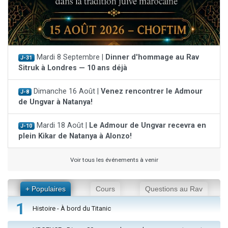
Mardi 8 Septembre |
Dinner d'hommage au Rav
J-31
Sitruk à Londres — 10 ans déjà
Dimanche 16 Août |
Venez rencontrer le Admour
J-8
de Ungvar à Natanya!
Mardi 18 Août |
Le Admour de Ungvar recevra en
J-10
plein Kikar de Natanya à Alonzo!
Voir tous les événements à venir
+ Populaires
Cours
Questions au Rav
1
Histoire - À bord du Titanic