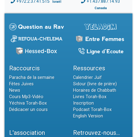
+972.2.37.41.515
+1.437.887.14.93
Israël
Canada
Raccourcis
Ressources
Paracha de la semaine
Calendrier Juif
Fêtes Juives
Sidour (livre de prière)
News
Horaires de Chabbath
Cours Mp3-Vidéo
Livres Torah-Box
Yéchiva Torah-Box
Inscription
Dédicacer un cours
Podcast Torah-Box
English Version
L'association
Retrouvez-nous...