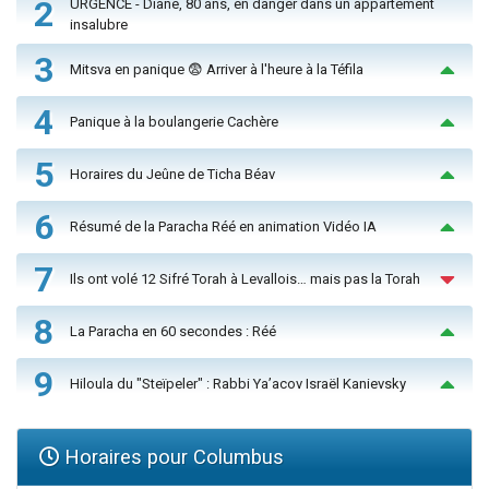
2
URGENCE - Diane, 80 ans, en danger dans un appartement
insalubre
3
Mitsva en panique 😨 Arriver à l'heure à la Téfila
4
Panique à la boulangerie Cachère
5
Horaires du Jeûne de Ticha Béav
6
Résumé de la Paracha Réé en animation Vidéo IA
7
Ils ont volé 12 Sifré Torah à Levallois… mais pas la Torah
8
La Paracha en 60 secondes : Réé
9
Hiloula du "Steïpeler" : Rabbi Ya’acov Israël Kanievsky
Horaires pour Columbus