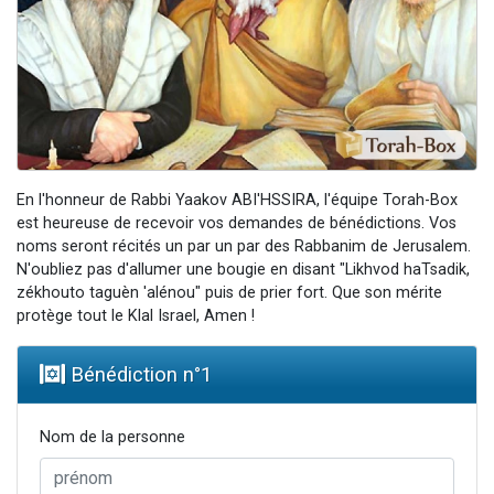
Il reste 49 places pour étudier en groupe sur Zoom
12 nouvelles musiques dans Torah-Box Music
3 personnes viennent de nous rejoindre sur WhatsApp
2 personnes viennent de nous rejoindre sur WhatsApp
2 personnes viennent de nous rejoindre sur WhatsApp
En l'honneur de Rabbi Yaakov ABI'HSSIRA, l'équipe Torah-Box
est heureuse de recevoir vos demandes de bénédictions. Vos
noms seront récités un par un par des Rabbanim de Jerusalem.
N'oubliez pas d'allumer une bougie en disant "Likhvod haTsadik,
zékhouto taguèn 'alénou" puis de prier fort. Que son mérite
protège tout le Klal Israel, Amen !
Bénédiction n°
1
Nom de la personne