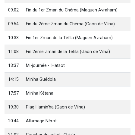
09:02
Fin du 1er Zman du Chéma (Maguen Avraham)
09:54
Fin du 2ème Zman du Chéma (Gaon de Vilna)
10:33
Fin 1er Zman de la Téfila (Maguen Avraham)
11:08
Fin 2ème Zman de la Téfila (Gaon de Vilna)
13:37
Mi-journée - 'Hatsot
14:15
Min'ha Guédola
17:57
Min'ha Kétana
19:30
Plag Hamin'ha (Gaon de Vilna)
20:44
Allumage Nérot
21:02
Coucher du soleil - Chki'a