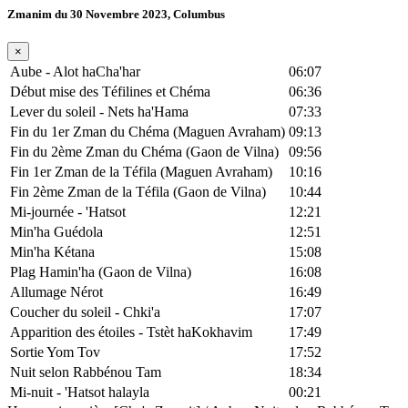
Zmanim du 30 Novembre 2023, Columbus
×
Aube - Alot haCha'har
06:07
Début mise des Téfilines et Chéma
06:36
Lever du soleil - Nets ha'Hama
07:33
Fin du 1er Zman du Chéma (Maguen Avraham)
09:13
Fin du 2ème Zman du Chéma (Gaon de Vilna)
09:56
Fin 1er Zman de la Téfila (Maguen Avraham)
10:16
Fin 2ème Zman de la Téfila (Gaon de Vilna)
10:44
Mi-journée - 'Hatsot
12:21
Min'ha Guédola
12:51
Min'ha Kétana
15:08
Plag Hamin'ha (Gaon de Vilna)
16:08
Allumage Nérot
16:49
Coucher du soleil - Chki'a
17:07
Apparition des étoiles - Tstèt haKokhavim
17:49
Sortie Yom Tov
17:52
Nuit selon Rabbénou Tam
18:34
Mi-nuit - 'Hatsot halayla
00:21