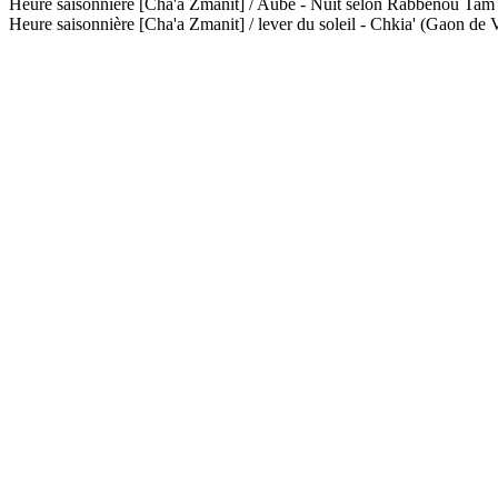
Heure saisonnière [Cha'a Zmanit] / Aube - Nuit selon Rabbénou Ta
Heure saisonnière [Cha'a Zmanit] / lever du soleil - Chkia' (Gaon de V