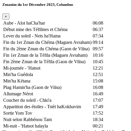
Zmanim du 1er Décembre 2023, Columbus
×
Aube - Alot haCha'har
06:08
Début mise des Téfilines et Chéma
06:37
Lever du soleil - Nets ha'Hama
07:34
Fin du 1er Zman du Chéma (Maguen Avraham)
09:14
Fin du 2ème Zman du Chéma (Gaon de Vilna)
09:57
Fin 1er Zman de la Téfila (Maguen Avraham)
10:16
Fin 2ème Zman de la Téfila (Gaon de Vilna)
10:45
Mi-journée - 'Hatsot
12:21
Min'ha Guédola
12:51
Min'ha Kétana
15:08
Plag Hamin'ha (Gaon de Vilna)
16:08
Allumage Nérot
16:49
Coucher du soleil - Chki'a
17:07
Apparition des étoiles - Tstèt haKokhavim
17:49
Sortie Yom Tov
17:52
Nuit selon Rabbénou Tam
18:34
Mi-nuit - 'Hatsot halayla
00:21