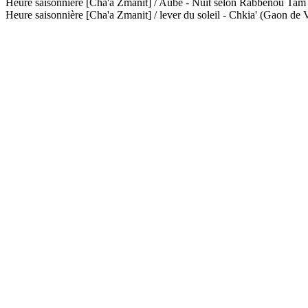
Heure saisonnière [Cha'a Zmanit] / Aube - Nuit selon Rabbénou Ta
Heure saisonnière [Cha'a Zmanit] / lever du soleil - Chkia' (Gaon de V