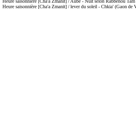
Heure saisonnière [Cha'a Zmanit] / Aube - Nuit selon Rabbénou Ta
Heure saisonnière [Cha'a Zmanit] / lever du soleil - Chkia' (Gaon de V