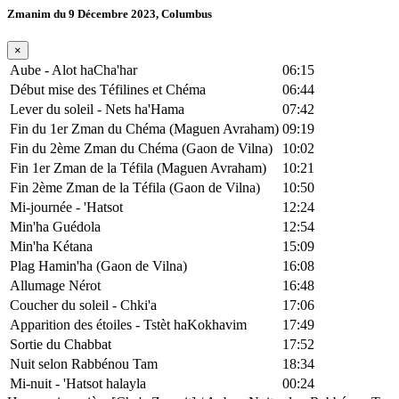
Zmanim du 9 Décembre 2023, Columbus
×
Aube - Alot haCha'har
06:15
Début mise des Téfilines et Chéma
06:44
Lever du soleil - Nets ha'Hama
07:42
Fin du 1er Zman du Chéma (Maguen Avraham)
09:19
Fin du 2ème Zman du Chéma (Gaon de Vilna)
10:02
Fin 1er Zman de la Téfila (Maguen Avraham)
10:21
Fin 2ème Zman de la Téfila (Gaon de Vilna)
10:50
Mi-journée - 'Hatsot
12:24
Min'ha Guédola
12:54
Min'ha Kétana
15:09
Plag Hamin'ha (Gaon de Vilna)
16:08
Allumage Nérot
16:48
Coucher du soleil - Chki'a
17:06
Apparition des étoiles - Tstèt haKokhavim
17:49
Sortie du Chabbat
17:52
Nuit selon Rabbénou Tam
18:34
Mi-nuit - 'Hatsot halayla
00:24