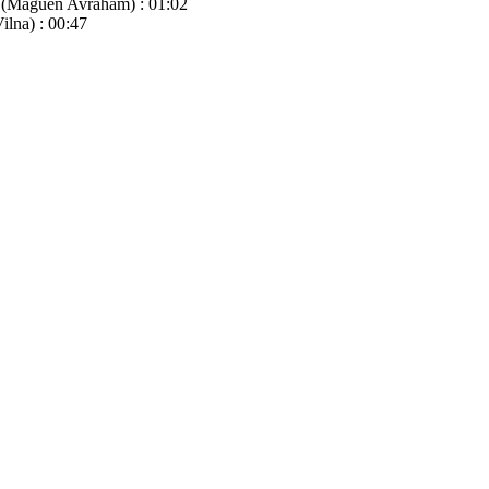
m (Maguen Avraham) : 01:02
ilna) : 00:47