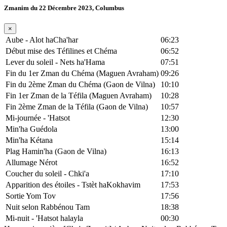
Zmanim du 22 Décembre 2023, Columbus
×
Aube - Alot haCha'har
06:23
Début mise des Téfilines et Chéma
06:52
Lever du soleil - Nets ha'Hama
07:51
Fin du 1er Zman du Chéma (Maguen Avraham)
09:26
Fin du 2ème Zman du Chéma (Gaon de Vilna)
10:10
Fin 1er Zman de la Téfila (Maguen Avraham)
10:28
Fin 2ème Zman de la Téfila (Gaon de Vilna)
10:57
Mi-journée - 'Hatsot
12:30
Min'ha Guédola
13:00
Min'ha Kétana
15:14
Plag Hamin'ha (Gaon de Vilna)
16:13
Allumage Nérot
16:52
Coucher du soleil - Chki'a
17:10
Apparition des étoiles - Tstèt haKokhavim
17:53
Sortie Yom Tov
17:56
Nuit selon Rabbénou Tam
18:38
Mi-nuit - 'Hatsot halayla
00:30