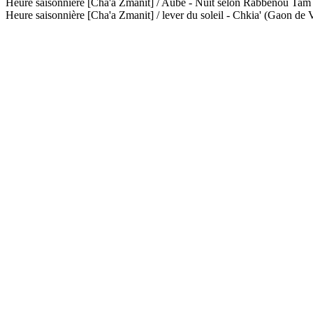
Heure saisonnière [Cha'a Zmanit] / Aube - Nuit selon Rabbénou Ta
Heure saisonnière [Cha'a Zmanit] / lever du soleil - Chkia' (Gaon de V