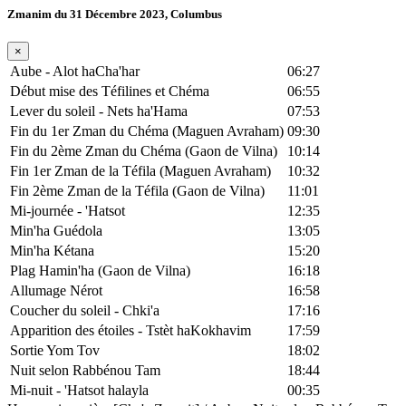
Zmanim du 31 Décembre 2023, Columbus
×
Aube - Alot haCha'har
06:27
Début mise des Téfilines et Chéma
06:55
Lever du soleil - Nets ha'Hama
07:53
Fin du 1er Zman du Chéma (Maguen Avraham)
09:30
Fin du 2ème Zman du Chéma (Gaon de Vilna)
10:14
Fin 1er Zman de la Téfila (Maguen Avraham)
10:32
Fin 2ème Zman de la Téfila (Gaon de Vilna)
11:01
Mi-journée - 'Hatsot
12:35
Min'ha Guédola
13:05
Min'ha Kétana
15:20
Plag Hamin'ha (Gaon de Vilna)
16:18
Allumage Nérot
16:58
Coucher du soleil - Chki'a
17:16
Apparition des étoiles - Tstèt haKokhavim
17:59
Sortie Yom Tov
18:02
Nuit selon Rabbénou Tam
18:44
Mi-nuit - 'Hatsot halayla
00:35