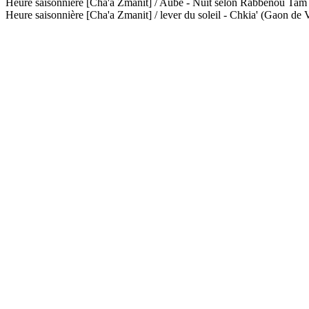
Heure saisonnière [Cha'a Zmanit] / Aube - Nuit selon Rabbénou Ta
Heure saisonnière [Cha'a Zmanit] / lever du soleil - Chkia' (Gaon de V