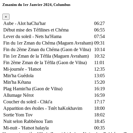
Zmanim du 1er Janvier 2024, Columbus
×
Aube - Alot haCha'har
06:27
Début mise des Téfilines et Chéma
06:55
Lever du soleil - Nets ha'Hama
07:54
Fin du 1er Zman du Chéma (Maguen Avraham)
09:31
Fin du 2ème Zman du Chéma (Gaon de Vilna)
10:14
Fin 1er Zman de la Téfila (Maguen Avraham)
10:32
Fin 2ème Zman de la Téfila (Gaon de Vilna)
11:01
Mi-journée - 'Hatsot
12:35
Min'ha Guédola
13:05
Min'ha Kétana
15:20
Plag Hamin'ha (Gaon de Vilna)
16:19
Allumage Nérot
16:59
Coucher du soleil - Chki'a
17:17
Apparition des étoiles - Tstèt haKokhavim
18:00
Sortie Yom Tov
18:02
Nuit selon Rabbénou Tam
18:45
Mi-nuit - 'Hatsot halayla
00:35