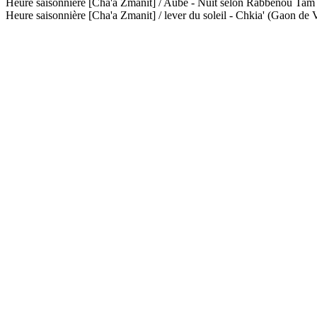
Heure saisonnière [Cha'a Zmanit] / Aube - Nuit selon Rabbénou Ta
Heure saisonnière [Cha'a Zmanit] / lever du soleil - Chkia' (Gaon de V