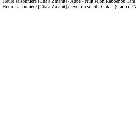
Heure saisonnière [Cha'a Zmanit] / Aube - Nuit selon Rabbénou Ta
Heure saisonnière [Cha'a Zmanit] / lever du soleil - Chkia' (Gaon de V