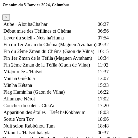
Zmanim du 5 Janvier 2024, Columbus
×
Aube - Alot haCha'har
06:27
Début mise des Téfilines et Chéma
06:56
Lever du soleil - Nets ha'Hama
07:54
Fin du 1er Zman du Chéma (Maguen Avraham)
09:32
Fin du 2ème Zman du Chéma (Gaon de Vilna)
10:15
Fin 1er Zman de la Téfila (Maguen Avraham)
10:34
Fin 2ème Zman de la Téfila (Gaon de Vilna)
11:02
Mi-journée - 'Hatsot
12:37
Min'ha Guédola
13:07
Min'ha Kétana
15:23
Plag Hamin'ha (Gaon de Vilna)
16:22
Allumage Nérot
17:02
Coucher du soleil - Chki'a
17:20
Apparition des étoiles - Tstèt haKokhavim
18:03
Sortie Yom Tov
18:06
Nuit selon Rabbénou Tam
18:48
Mi-nuit - 'Hatsot halayla
00:37