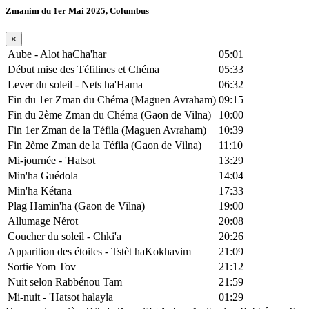
Zmanim du 1er Mai 2025, Columbus
×
Aube - Alot haCha'har
05:01
Début mise des Téfilines et Chéma
05:33
Lever du soleil - Nets ha'Hama
06:32
Fin du 1er Zman du Chéma (Maguen Avraham)
09:15
Fin du 2ème Zman du Chéma (Gaon de Vilna)
10:00
Fin 1er Zman de la Téfila (Maguen Avraham)
10:39
Fin 2ème Zman de la Téfila (Gaon de Vilna)
11:10
Mi-journée - 'Hatsot
13:29
Min'ha Guédola
14:04
Min'ha Kétana
17:33
Plag Hamin'ha (Gaon de Vilna)
19:00
Allumage Nérot
20:08
Coucher du soleil - Chki'a
20:26
Apparition des étoiles - Tstèt haKokhavim
21:09
Sortie Yom Tov
21:12
Nuit selon Rabbénou Tam
21:59
Mi-nuit - 'Hatsot halayla
01:29