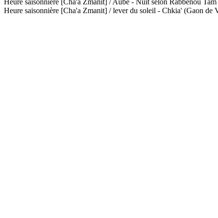
Heure saisonnière [Cha'a Zmanit] / Aube - Nuit selon Rabbénou Ta
Heure saisonnière [Cha'a Zmanit] / lever du soleil - Chkia' (Gaon de V