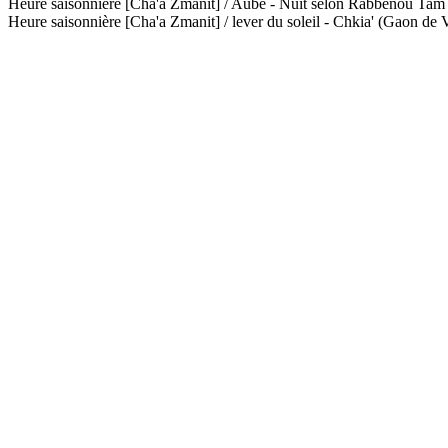
Heure saisonnière [Cha'a Zmanit] / Aube - Nuit selon Rabbénou Ta
Heure saisonnière [Cha'a Zmanit] / lever du soleil - Chkia' (Gaon de V