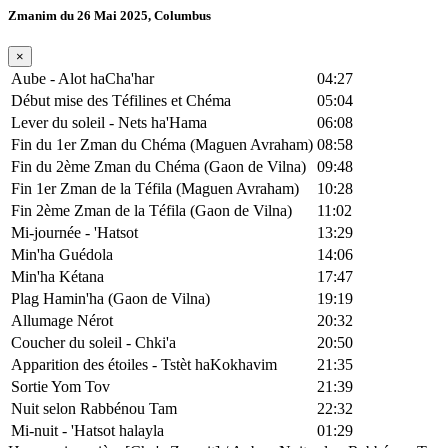
Zmanim du 26 Mai 2025, Columbus
×
Aube - Alot haCha'har
04:27
Début mise des Téfilines et Chéma
05:04
Lever du soleil - Nets ha'Hama
06:08
Fin du 1er Zman du Chéma (Maguen Avraham)
08:58
Fin du 2ème Zman du Chéma (Gaon de Vilna)
09:48
Fin 1er Zman de la Téfila (Maguen Avraham)
10:28
Fin 2ème Zman de la Téfila (Gaon de Vilna)
11:02
Mi-journée - 'Hatsot
13:29
Min'ha Guédola
14:06
Min'ha Kétana
17:47
Plag Hamin'ha (Gaon de Vilna)
19:19
Allumage Nérot
20:32
Coucher du soleil - Chki'a
20:50
Apparition des étoiles - Tstèt haKokhavim
21:35
Sortie Yom Tov
21:39
Nuit selon Rabbénou Tam
22:32
Mi-nuit - 'Hatsot halayla
01:29