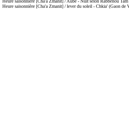
Heure saisonnière [Cha'a Zmanit] / Aube - Nuit selon Rabbénou Ta
Heure saisonnière [Cha'a Zmanit] / lever du soleil - Chkia' (Gaon de V