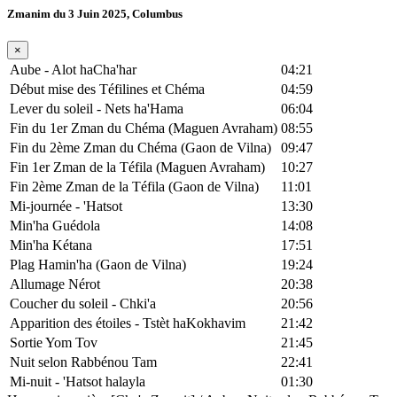
Zmanim du 3 Juin 2025, Columbus
×
Aube - Alot haCha'har
04:21
Début mise des Téfilines et Chéma
04:59
Lever du soleil - Nets ha'Hama
06:04
Fin du 1er Zman du Chéma (Maguen Avraham)
08:55
Fin du 2ème Zman du Chéma (Gaon de Vilna)
09:47
Fin 1er Zman de la Téfila (Maguen Avraham)
10:27
Fin 2ème Zman de la Téfila (Gaon de Vilna)
11:01
Mi-journée - 'Hatsot
13:30
Min'ha Guédola
14:08
Min'ha Kétana
17:51
Plag Hamin'ha (Gaon de Vilna)
19:24
Allumage Nérot
20:38
Coucher du soleil - Chki'a
20:56
Apparition des étoiles - Tstèt haKokhavim
21:42
Sortie Yom Tov
21:45
Nuit selon Rabbénou Tam
22:41
Mi-nuit - 'Hatsot halayla
01:30