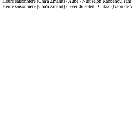
Heure saisonnière [Cha'a Zmanit] / Aube - Nuit selon Rabbénou Ta
Heure saisonnière [Cha'a Zmanit] / lever du soleil - Chkia' (Gaon de V