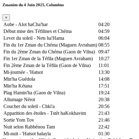
Zmanim du 4 Juin 2025, Columbus
×
Aube - Alot haCha'har
04:20
Début mise des Téfilines et Chéma
04:59
Lever du soleil - Nets ha'Hama
06:04
Fin du 1er Zman du Chéma (Maguen Avraham)
08:55
Fin du 2ème Zman du Chéma (Gaon de Vilna)
09:47
Fin 1er Zman de la Téfila (Maguen Avraham)
10:27
Fin 2ème Zman de la Téfila (Gaon de Vilna)
11:01
Mi-journée - 'Hatsot
13:30
Min'ha Guédola
14:08
Min'ha Kétana
17:51
Plag Hamin'ha (Gaon de Vilna)
19:24
Allumage Nérot
20:38
Coucher du soleil - Chki'a
20:56
Apparition des étoiles - Tstèt haKokhavim
21:43
Sortie Yom Tov
21:46
Nuit selon Rabbénou Tam
22:42
Mi-nuit - 'Hatsot halayla
01:30