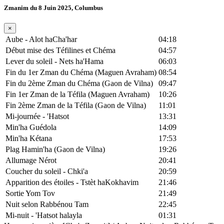
Zmanim du 8 Juin 2025, Columbus
×
Aube - Alot haCha'har
04:18
Début mise des Téfilines et Chéma
04:57
Lever du soleil - Nets ha'Hama
06:03
Fin du 1er Zman du Chéma (Maguen Avraham)
08:54
Fin du 2ème Zman du Chéma (Gaon de Vilna)
09:47
Fin 1er Zman de la Téfila (Maguen Avraham)
10:26
Fin 2ème Zman de la Téfila (Gaon de Vilna)
11:01
Mi-journée - 'Hatsot
13:31
Min'ha Guédola
14:09
Min'ha Kétana
17:53
Plag Hamin'ha (Gaon de Vilna)
19:26
Allumage Nérot
20:41
Coucher du soleil - Chki'a
20:59
Apparition des étoiles - Tstèt haKokhavim
21:46
Sortie Yom Tov
21:49
Nuit selon Rabbénou Tam
22:45
Mi-nuit - 'Hatsot halayla
01:31