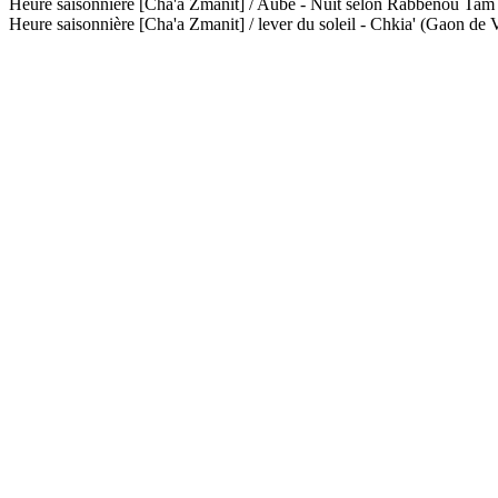
Heure saisonnière [Cha'a Zmanit] / Aube - Nuit selon Rabbénou Ta
Heure saisonnière [Cha'a Zmanit] / lever du soleil - Chkia' (Gaon de V