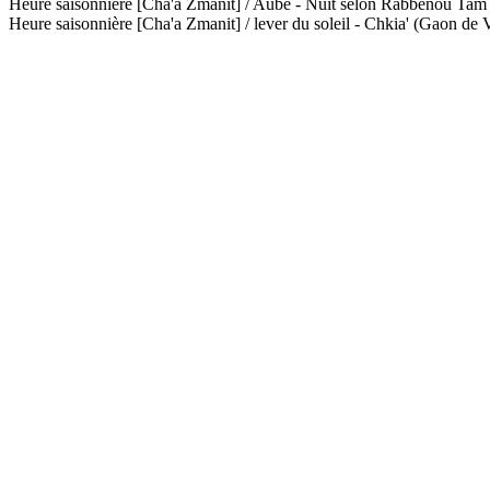
Heure saisonnière [Cha'a Zmanit] / Aube - Nuit selon Rabbénou Ta
Heure saisonnière [Cha'a Zmanit] / lever du soleil - Chkia' (Gaon de V