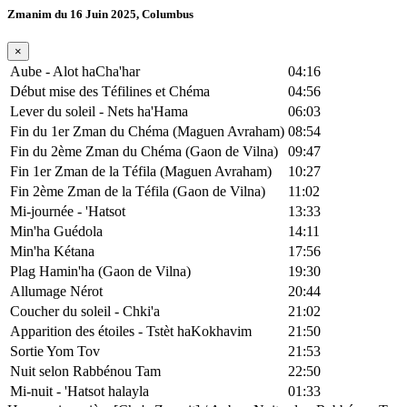
Zmanim du 16 Juin 2025, Columbus
×
Aube - Alot haCha'har
04:16
Début mise des Téfilines et Chéma
04:56
Lever du soleil - Nets ha'Hama
06:03
Fin du 1er Zman du Chéma (Maguen Avraham)
08:54
Fin du 2ème Zman du Chéma (Gaon de Vilna)
09:47
Fin 1er Zman de la Téfila (Maguen Avraham)
10:27
Fin 2ème Zman de la Téfila (Gaon de Vilna)
11:02
Mi-journée - 'Hatsot
13:33
Min'ha Guédola
14:11
Min'ha Kétana
17:56
Plag Hamin'ha (Gaon de Vilna)
19:30
Allumage Nérot
20:44
Coucher du soleil - Chki'a
21:02
Apparition des étoiles - Tstèt haKokhavim
21:50
Sortie Yom Tov
21:53
Nuit selon Rabbénou Tam
22:50
Mi-nuit - 'Hatsot halayla
01:33