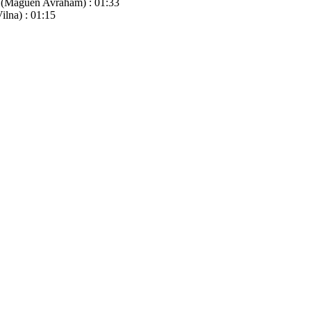
m (Maguen Avraham) : 01:33
ilna) : 01:15