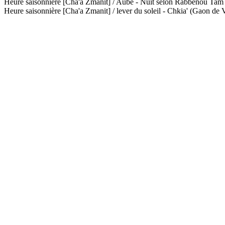
Heure saisonnière [Cha'a Zmanit] / Aube - Nuit selon Rabbénou Ta
Heure saisonnière [Cha'a Zmanit] / lever du soleil - Chkia' (Gaon de V