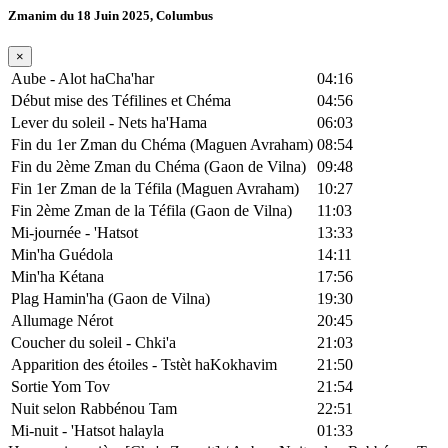
Zmanim du 18 Juin 2025, Columbus
×
Aube - Alot haCha'har
04:16
Début mise des Téfilines et Chéma
04:56
Lever du soleil - Nets ha'Hama
06:03
Fin du 1er Zman du Chéma (Maguen Avraham)
08:54
Fin du 2ème Zman du Chéma (Gaon de Vilna)
09:48
Fin 1er Zman de la Téfila (Maguen Avraham)
10:27
Fin 2ème Zman de la Téfila (Gaon de Vilna)
11:03
Mi-journée - 'Hatsot
13:33
Min'ha Guédola
14:11
Min'ha Kétana
17:56
Plag Hamin'ha (Gaon de Vilna)
19:30
Allumage Nérot
20:45
Coucher du soleil - Chki'a
21:03
Apparition des étoiles - Tstèt haKokhavim
21:50
Sortie Yom Tov
21:54
Nuit selon Rabbénou Tam
22:51
Mi-nuit - 'Hatsot halayla
01:33