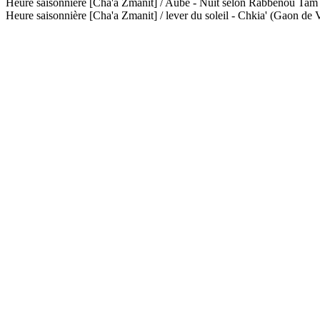
Heure saisonnière [Cha'a Zmanit] / Aube - Nuit selon Rabbénou Ta
Heure saisonnière [Cha'a Zmanit] / lever du soleil - Chkia' (Gaon de V