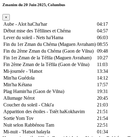
Zmanim du 20 Juin 2025, Columbus
×
Aube - Alot haCha'har
04:17
Début mise des Téfilines et Chéma
04:57
Lever du soleil - Nets ha'Hama
06:03
Fin du 1er Zman du Chéma (Maguen Avraham)
08:55
Fin du 2ème Zman du Chéma (Gaon de Vilna)
09:48
Fin 1er Zman de la Téfila (Maguen Avraham)
10:27
Fin 2ème Zman de la Téfila (Gaon de Vilna)
11:03
Mi-journée - 'Hatsot
13:34
Min'ha Guédola
14:12
Min'ha Kétana
17:57
Plag Hamin'ha (Gaon de Vilna)
19:31
Allumage Nérot
20:45
Coucher du soleil - Chki'a
21:03
Apparition des étoiles - Tstèt haKokhavim
21:51
Sortie Yom Tov
21:54
Nuit selon Rabbénou Tam
22:51
Mi-nuit - 'Hatsot halayla
01:34