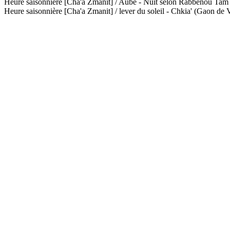
Heure saisonnière [Cha'a Zmanit] / Aube - Nuit selon Rabbénou Ta
Heure saisonnière [Cha'a Zmanit] / lever du soleil - Chkia' (Gaon de V