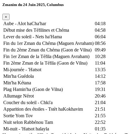
Zmanim du 24 Juin 2025, Columbus
×
Aube - Alot haCha'har
04:18
Début mise des Téfilines et Chéma
04:58
Lever du soleil - Nets ha'Hama
06:04
Fin du 1er Zman du Chéma (Maguen Avraham)
08:56
Fin du 2ème Zman du Chéma (Gaon de Vilna)
09:49
Fin 1er Zman de la Téfila (Maguen Avraham)
10:28
Fin 2ème Zman de la Téfila (Gaon de Vilna)
11:04
Mi-journée - 'Hatsot
13:35
Min'ha Guédola
14:12
Min'ha Kétana
17:58
Plag Hamin'ha (Gaon de Vilna)
19:31
Allumage Nérot
20:46
Coucher du soleil - Chki'a
21:04
Apparition des étoiles - Tstèt haKokhavim
21:51
Sortie Yom Tov
21:55
Nuit selon Rabbénou Tam
22:52
Mi-nuit - 'Hatsot halayla
01:35