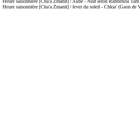
Heure saisonnière [Cha'a Zmanit] / Aube - Nuit selon Rabbénou Ta
Heure saisonnière [Cha'a Zmanit] / lever du soleil - Chkia' (Gaon de V