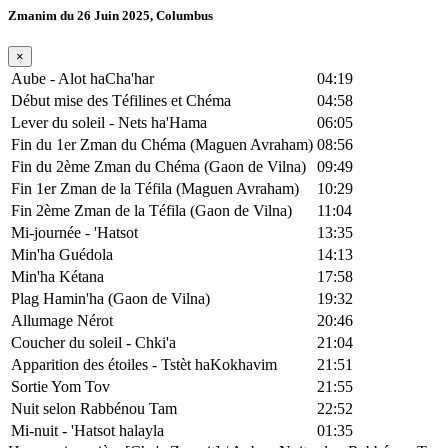
Zmanim du 26 Juin 2025, Columbus
×
Aube - Alot haCha'har
04:19
Début mise des Téfilines et Chéma
04:58
Lever du soleil - Nets ha'Hama
06:05
Fin du 1er Zman du Chéma (Maguen Avraham)
08:56
Fin du 2ème Zman du Chéma (Gaon de Vilna)
09:49
Fin 1er Zman de la Téfila (Maguen Avraham)
10:29
Fin 2ème Zman de la Téfila (Gaon de Vilna)
11:04
Mi-journée - 'Hatsot
13:35
Min'ha Guédola
14:13
Min'ha Kétana
17:58
Plag Hamin'ha (Gaon de Vilna)
19:32
Allumage Nérot
20:46
Coucher du soleil - Chki'a
21:04
Apparition des étoiles - Tstèt haKokhavim
21:51
Sortie Yom Tov
21:55
Nuit selon Rabbénou Tam
22:52
Mi-nuit - 'Hatsot halayla
01:35