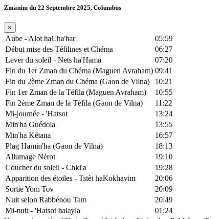
Zmanim du 22 Septembre 2025, Columbus
×
Aube - Alot haCha'har
05:59
Début mise des Téfilines et Chéma
06:27
Lever du soleil - Nets ha'Hama
07:20
Fin du 1er Zman du Chéma (Maguen Avraham)
09:41
Fin du 2ème Zman du Chéma (Gaon de Vilna)
10:21
Fin 1er Zman de la Téfila (Maguen Avraham)
10:55
Fin 2ème Zman de la Téfila (Gaon de Vilna)
11:22
Mi-journée - 'Hatsot
13:24
Min'ha Guédola
13:55
Min'ha Kétana
16:57
Plag Hamin'ha (Gaon de Vilna)
18:13
Allumage Nérot
19:10
Coucher du soleil - Chki'a
19:28
Apparition des étoiles - Tstèt haKokhavim
20:06
Sortie Yom Tov
20:09
Nuit selon Rabbénou Tam
20:49
Mi-nuit - 'Hatsot halayla
01:24