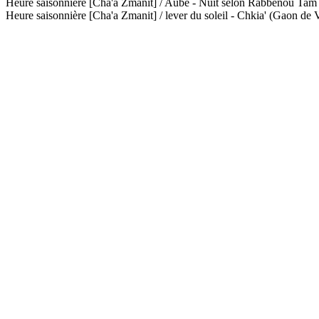
Heure saisonnière [Cha'a Zmanit] / Aube - Nuit selon Rabbénou Ta
Heure saisonnière [Cha'a Zmanit] / lever du soleil - Chkia' (Gaon de V