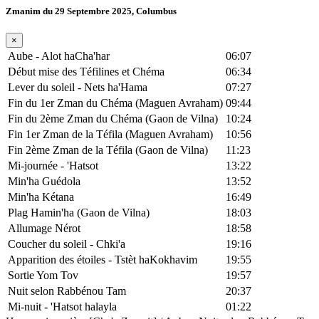
Zmanim du 29 Septembre 2025, Columbus
×
Aube - Alot haCha'har
06:07
Début mise des Téfilines et Chéma
06:34
Lever du soleil - Nets ha'Hama
07:27
Fin du 1er Zman du Chéma (Maguen Avraham)
09:44
Fin du 2ème Zman du Chéma (Gaon de Vilna)
10:24
Fin 1er Zman de la Téfila (Maguen Avraham)
10:56
Fin 2ème Zman de la Téfila (Gaon de Vilna)
11:23
Mi-journée - 'Hatsot
13:22
Min'ha Guédola
13:52
Min'ha Kétana
16:49
Plag Hamin'ha (Gaon de Vilna)
18:03
Allumage Nérot
18:58
Coucher du soleil - Chki'a
19:16
Apparition des étoiles - Tstèt haKokhavim
19:55
Sortie Yom Tov
19:57
Nuit selon Rabbénou Tam
20:37
Mi-nuit - 'Hatsot halayla
01:22