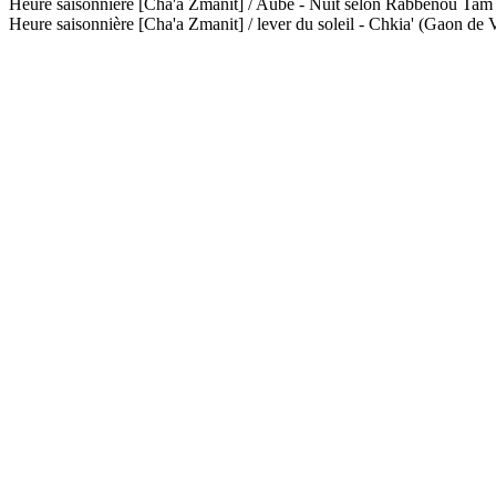
Heure saisonnière [Cha'a Zmanit] / Aube - Nuit selon Rabbénou Ta
Heure saisonnière [Cha'a Zmanit] / lever du soleil - Chkia' (Gaon de V