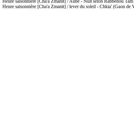
Heure saisonnière [Cha'a Zmanit] / Aube - Nuit selon Rabbénou Ta
Heure saisonnière [Cha'a Zmanit] / lever du soleil - Chkia' (Gaon de V