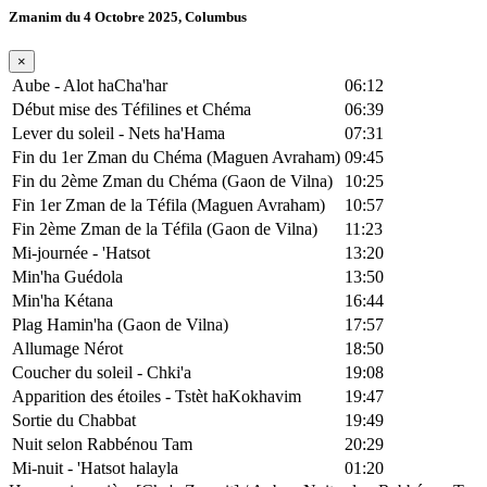
Zmanim du 4 Octobre 2025, Columbus
×
Aube - Alot haCha'har
06:12
Début mise des Téfilines et Chéma
06:39
Lever du soleil - Nets ha'Hama
07:31
Fin du 1er Zman du Chéma (Maguen Avraham)
09:45
Fin du 2ème Zman du Chéma (Gaon de Vilna)
10:25
Fin 1er Zman de la Téfila (Maguen Avraham)
10:57
Fin 2ème Zman de la Téfila (Gaon de Vilna)
11:23
Mi-journée - 'Hatsot
13:20
Min'ha Guédola
13:50
Min'ha Kétana
16:44
Plag Hamin'ha (Gaon de Vilna)
17:57
Allumage Nérot
18:50
Coucher du soleil - Chki'a
19:08
Apparition des étoiles - Tstèt haKokhavim
19:47
Sortie du Chabbat
19:49
Nuit selon Rabbénou Tam
20:29
Mi-nuit - 'Hatsot halayla
01:20