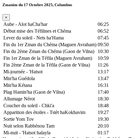
Zmanim du 17 Octobre 2025, Columbus
×
Aube - Alot haCha'har
06:25
Début mise des Téfilines et Chéma
06:52
Lever du soleil - Nets ha'Hama
07:45
Fin du 1er Zman du Chéma (Maguen Avraham)
09:50
Fin du 2ème Zman du Chéma (Gaon de Vilna)
10:30
Fin 1er Zman de la Téfila (Maguen Avraham)
10:59
Fin 2ème Zman de la Téfila (Gaon de Vilna)
11:26
Mi-journée - 'Hatsot
13:17
Min'ha Guédola
13:47
Min'ha Kétana
16:31
Plag Hamin'ha (Gaon de Vilna)
17:40
Allumage Nérot
18:30
Coucher du soleil - Chki'a
18:48
Apparition des étoiles - Tstèt haKokhavim
19:27
Sortie Yom Tov
19:30
Nuit selon Rabbénou Tam
20:10
Mi-nuit - 'Hatsot halayla
01:17