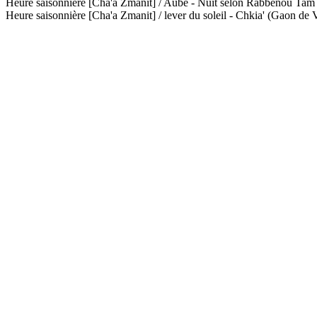
Heure saisonnière [Cha'a Zmanit] / Aube - Nuit selon Rabbénou Ta
Heure saisonnière [Cha'a Zmanit] / lever du soleil - Chkia' (Gaon de V