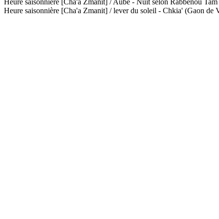
Heure saisonnière [Cha'a Zmanit] / Aube - Nuit selon Rabbénou Ta
Heure saisonnière [Cha'a Zmanit] / lever du soleil - Chkia' (Gaon de V