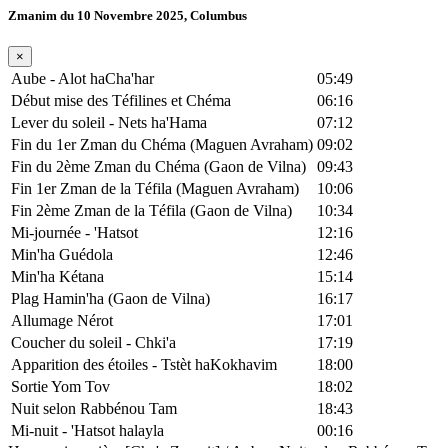
Zmanim du 10 Novembre 2025, Columbus
×
Aube - Alot haCha'har
05:49
Début mise des Téfilines et Chéma
06:16
Lever du soleil - Nets ha'Hama
07:12
Fin du 1er Zman du Chéma (Maguen Avraham)
09:02
Fin du 2ème Zman du Chéma (Gaon de Vilna)
09:43
Fin 1er Zman de la Téfila (Maguen Avraham)
10:06
Fin 2ème Zman de la Téfila (Gaon de Vilna)
10:34
Mi-journée - 'Hatsot
12:16
Min'ha Guédola
12:46
Min'ha Kétana
15:14
Plag Hamin'ha (Gaon de Vilna)
16:17
Allumage Nérot
17:01
Coucher du soleil - Chki'a
17:19
Apparition des étoiles - Tstèt haKokhavim
18:00
Sortie Yom Tov
18:02
Nuit selon Rabbénou Tam
18:43
Mi-nuit - 'Hatsot halayla
00:16