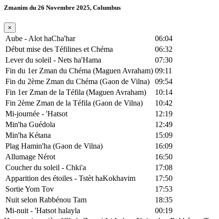
Zmanim du 26 Novembre 2025, Columbus
×
Aube - Alot haCha'har
06:04
Début mise des Téfilines et Chéma
06:32
Lever du soleil - Nets ha'Hama
07:30
Fin du 1er Zman du Chéma (Maguen Avraham)
09:11
Fin du 2ème Zman du Chéma (Gaon de Vilna)
09:54
Fin 1er Zman de la Téfila (Maguen Avraham)
10:14
Fin 2ème Zman de la Téfila (Gaon de Vilna)
10:42
Mi-journée - 'Hatsot
12:19
Min'ha Guédola
12:49
Min'ha Kétana
15:09
Plag Hamin'ha (Gaon de Vilna)
16:09
Allumage Nérot
16:50
Coucher du soleil - Chki'a
17:08
Apparition des étoiles - Tstèt haKokhavim
17:50
Sortie Yom Tov
17:53
Nuit selon Rabbénou Tam
18:35
Mi-nuit - 'Hatsot halayla
00:19