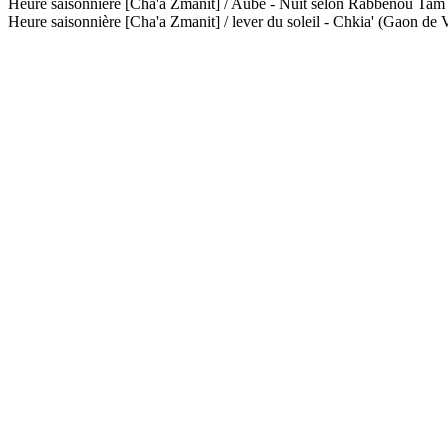
Heure saisonnière [Cha'a Zmanit] / Aube - Nuit selon Rabbénou Ta
Heure saisonnière [Cha'a Zmanit] / lever du soleil - Chkia' (Gaon de V