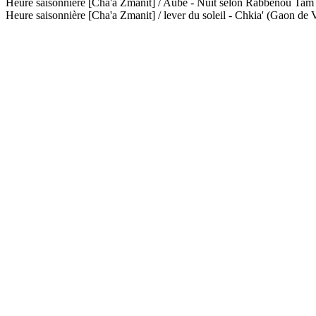
Heure saisonnière [Cha'a Zmanit] / Aube - Nuit selon Rabbénou Ta
Heure saisonnière [Cha'a Zmanit] / lever du soleil - Chkia' (Gaon de V