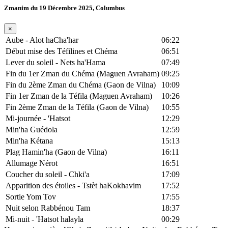
Zmanim du 19 Décembre 2025, Columbus
×
Aube - Alot haCha'har
06:22
Début mise des Téfilines et Chéma
06:51
Lever du soleil - Nets ha'Hama
07:49
Fin du 1er Zman du Chéma (Maguen Avraham)
09:25
Fin du 2ème Zman du Chéma (Gaon de Vilna)
10:09
Fin 1er Zman de la Téfila (Maguen Avraham)
10:26
Fin 2ème Zman de la Téfila (Gaon de Vilna)
10:55
Mi-journée - 'Hatsot
12:29
Min'ha Guédola
12:59
Min'ha Kétana
15:13
Plag Hamin'ha (Gaon de Vilna)
16:11
Allumage Nérot
16:51
Coucher du soleil - Chki'a
17:09
Apparition des étoiles - Tstèt haKokhavim
17:52
Sortie Yom Tov
17:55
Nuit selon Rabbénou Tam
18:37
Mi-nuit - 'Hatsot halayla
00:29