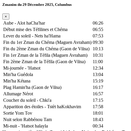
Zmanim du 29 Décembre 2025, Columbus
×
Aube - Alot haCha'har
06:26
Début mise des Téfilines et Chéma
06:55
Lever du soleil - Nets ha'Hama
07:53
Fin du 1er Zman du Chéma (Maguen Avraham)
09:30
Fin du 2ème Zman du Chéma (Gaon de Vilna)
10:13
Fin 1er Zman de la Téfila (Maguen Avraham)
10:31
Fin 2ème Zman de la Téfila (Gaon de Vilna)
11:00
Mi-journée - 'Hatsot
12:34
Min'ha Guédola
13:04
Min'ha Kétana
15:19
Plag Hamin'ha (Gaon de Vilna)
16:17
Allumage Nérot
16:57
Coucher du soleil - Chki'a
17:15
Apparition des étoiles - Tstèt haKokhavim
17:58
Sortie Yom Tov
18:01
Nuit selon Rabbénou Tam
18:43
Mi-nuit - 'Hatsot halayla
00:34