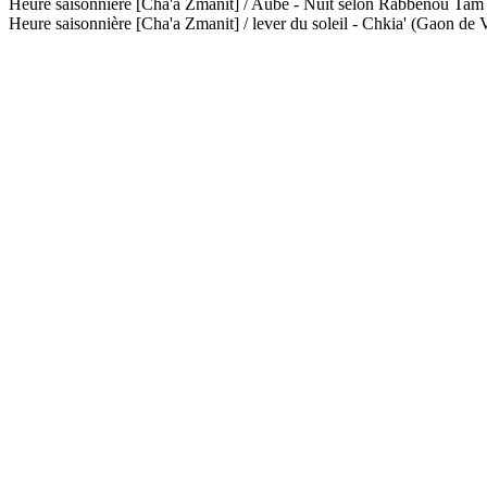
Heure saisonnière [Cha'a Zmanit] / Aube - Nuit selon Rabbénou Ta
Heure saisonnière [Cha'a Zmanit] / lever du soleil - Chkia' (Gaon de V