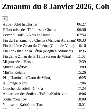
Zmanim du 8 Janvier 2026, Co
×
Aube - Alot haCha'har
06:27
Début mise des Téfilines et Chéma
06:56
Lever du soleil - Nets ha'Hama
07:54
Fin du 1er Zman du Chéma (Maguen Avraham)
09:33
Fin du 2ème Zman du Chéma (Gaon de Vilna)
10:16
Fin 1er Zman de la Téfila (Maguen Avraham)
10:35
Fin 2ème Zman de la Téfila (Gaon de Vilna)
11:03
Mi-journée - 'Hatsot
12:39
Min'ha Guédola
13:09
Min'ha Kétana
15:26
Plag Hamin'ha (Gaon de Vilna)
16:25
Allumage Nérot
17:06
Coucher du soleil - Chki'a
17:24
Apparition des étoiles - Tstèt haKokhavim
18:06
Sortie Yom Tov
18:09
Nuit selon Rabbénou Tam
18:51