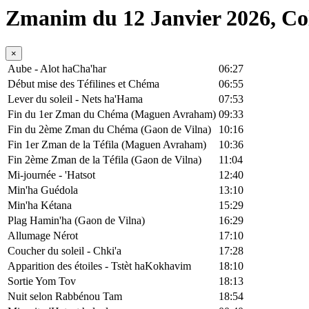
Zmanim du 12 Janvier 2026, C
×
Aube - Alot haCha'har
06:27
Début mise des Téfilines et Chéma
06:55
Lever du soleil - Nets ha'Hama
07:53
Fin du 1er Zman du Chéma (Maguen Avraham)
09:33
Fin du 2ème Zman du Chéma (Gaon de Vilna)
10:16
Fin 1er Zman de la Téfila (Maguen Avraham)
10:36
Fin 2ème Zman de la Téfila (Gaon de Vilna)
11:04
Mi-journée - 'Hatsot
12:40
Min'ha Guédola
13:10
Min'ha Kétana
15:29
Plag Hamin'ha (Gaon de Vilna)
16:29
Allumage Nérot
17:10
Coucher du soleil - Chki'a
17:28
Apparition des étoiles - Tstèt haKokhavim
18:10
Sortie Yom Tov
18:13
Nuit selon Rabbénou Tam
18:54