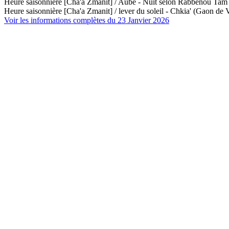
Heure saisonnière [Cha'a Zmanit] / Aube - Nuit selon Rabbénou Ta
Heure saisonnière [Cha'a Zmanit] / lever du soleil - Chkia' (Gaon de V
Voir les informations complètes du 23 Janvier 2026