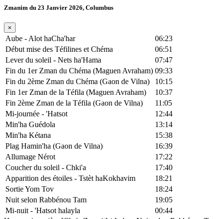
Zmanim du 23 Janvier 2026, Columbus
×
Aube - Alot haCha'har
06:23
Début mise des Téfilines et Chéma
06:51
Lever du soleil - Nets ha'Hama
07:47
Fin du 1er Zman du Chéma (Maguen Avraham)
09:33
Fin du 2ème Zman du Chéma (Gaon de Vilna)
10:15
Fin 1er Zman de la Téfila (Maguen Avraham)
10:37
Fin 2ème Zman de la Téfila (Gaon de Vilna)
11:05
Mi-journée - 'Hatsot
12:44
Min'ha Guédola
13:14
Min'ha Kétana
15:38
Plag Hamin'ha (Gaon de Vilna)
16:39
Allumage Nérot
17:22
Coucher du soleil - Chki'a
17:40
Apparition des étoiles - Tstèt haKokhavim
18:21
Sortie Yom Tov
18:24
Nuit selon Rabbénou Tam
19:05
Mi-nuit - 'Hatsot halayla
00:44