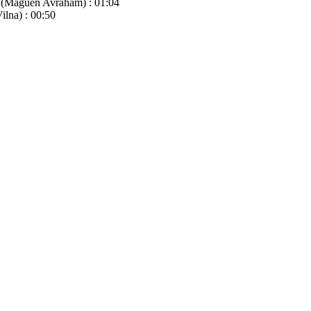
m (Maguen Avraham) : 01:04
ilna) : 00:50