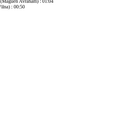
m (Maguen Avraham) : 01:04
ilna) : 00:50