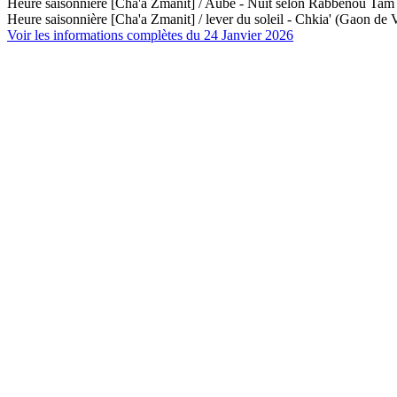
Heure saisonnière [Cha'a Zmanit] / Aube - Nuit selon Rabbénou Ta
Heure saisonnière [Cha'a Zmanit] / lever du soleil - Chkia' (Gaon de V
Voir les informations complètes du 24 Janvier 2026