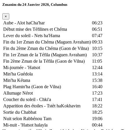
Zmanim du 24 Janvier 2026, Columbus
×
Aube - Alot haCha'har
06:23
Début mise des Téfilines et Chéma
06:51
Lever du soleil - Nets ha'Hama
07:47
Fin du 1er Zman du Chéma (Maguen Avraham)
09:33
Fin du 2ème Zman du Chéma (Gaon de Vilna)
10:15
Fin 1er Zman de la Téfila (Maguen Avraham)
10:37
Fin 2ème Zman de la Téfila (Gaon de Vilna)
11:05
Mi-journée - 'Hatsot
12:44
Min'ha Guédola
13:14
Min'ha Kétana
15:38
Plag Hamin'ha (Gaon de Vilna)
16:40
Allumage Nérot
17:23
Coucher du soleil - Chki'a
17:41
Apparition des étoiles - Tstèt haKokhavim
18:22
Sortie du Chabbat
18:25
Nuit selon Rabbénou Tam
19:06
Mi-nuit - 'Hatsot halayla
00:44