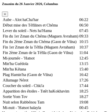
Zmanim du 26 Janvier 2026, Columbus
×
Aube - Alot haCha'har
06:22
Début mise des Téfilines et Chéma
06:50
Lever du soleil - Nets ha'Hama
07:45
Fin du 1er Zman du Chéma (Maguen Avraham)
09:33
Fin du 2ème Zman du Chéma (Gaon de Vilna)
10:15
Fin 1er Zman de la Téfila (Maguen Avraham)
10:37
Fin 2ème Zman de la Téfila (Gaon de Vilna)
11:04
Mi-journée - 'Hatsot
12:45
Min'ha Guédola
13:15
Min'ha Kétana
15:40
Plag Hamin'ha (Gaon de Vilna)
16:42
Allumage Nérot
17:26
Coucher du soleil - Chki'a
17:44
Apparition des étoiles - Tstèt haKokhavim
18:25
Sortie Yom Tov
18:27
Nuit selon Rabbénou Tam
19:08
Mi-nuit - 'Hatsot halayla
00:45