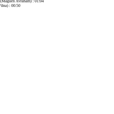
m (Maguen Avraham) : 01:04
ilna) : 00:50