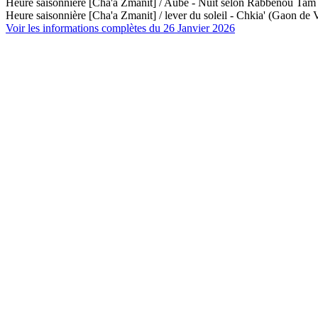
Heure saisonnière [Cha'a Zmanit] / Aube - Nuit selon Rabbénou Ta
Heure saisonnière [Cha'a Zmanit] / lever du soleil - Chkia' (Gaon de V
Voir les informations complètes du 26 Janvier 2026