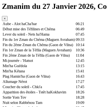
Zmanim du 27 Janvier 2026, C
×
Aube - Alot haCha'har
06:21
Début mise des Téfilines et Chéma
06:49
Lever du soleil - Nets ha'Hama
07:45
Fin du 1er Zman du Chéma (Maguen Avraham)
09:33
Fin du 2ème Zman du Chéma (Gaon de Vilna)
10:14
Fin 1er Zman de la Téfila (Maguen Avraham)
10:36
Fin 2ème Zman de la Téfila (Gaon de Vilna)
11:04
Mi-journée - 'Hatsot
12:45
Min'ha Guédola
13:15
Min'ha Kétana
15:41
Plag Hamin'ha (Gaon de Vilna)
16:43
Allumage Nérot
17:27
Coucher du soleil - Chki'a
17:45
Apparition des étoiles - Tstèt haKokhavim
18:26
Sortie Yom Tov
18:28
Nuit selon Rabbénou Tam
19:09