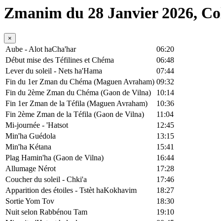
Zmanim du 28 Janvier 2026, C
×
Aube - Alot haCha'har
06:20
Début mise des Téfilines et Chéma
06:48
Lever du soleil - Nets ha'Hama
07:44
Fin du 1er Zman du Chéma (Maguen Avraham)
09:32
Fin du 2ème Zman du Chéma (Gaon de Vilna)
10:14
Fin 1er Zman de la Téfila (Maguen Avraham)
10:36
Fin 2ème Zman de la Téfila (Gaon de Vilna)
11:04
Mi-journée - 'Hatsot
12:45
Min'ha Guédola
13:15
Min'ha Kétana
15:41
Plag Hamin'ha (Gaon de Vilna)
16:44
Allumage Nérot
17:28
Coucher du soleil - Chki'a
17:46
Apparition des étoiles - Tstèt haKokhavim
18:27
Sortie Yom Tov
18:30
Nuit selon Rabbénou Tam
19:10