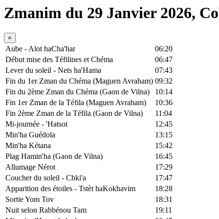
Zmanim du 29 Janvier 2026, C
×
Aube - Alot haCha'har
06:20
Début mise des Téfilines et Chéma
06:47
Lever du soleil - Nets ha'Hama
07:43
Fin du 1er Zman du Chéma (Maguen Avraham)
09:32
Fin du 2ème Zman du Chéma (Gaon de Vilna)
10:14
Fin 1er Zman de la Téfila (Maguen Avraham)
10:36
Fin 2ème Zman de la Téfila (Gaon de Vilna)
11:04
Mi-journée - 'Hatsot
12:45
Min'ha Guédola
13:15
Min'ha Kétana
15:42
Plag Hamin'ha (Gaon de Vilna)
16:45
Allumage Nérot
17:29
Coucher du soleil - Chki'a
17:47
Apparition des étoiles - Tstèt haKokhavim
18:28
Sortie Yom Tov
18:31
Nuit selon Rabbénou Tam
19:11