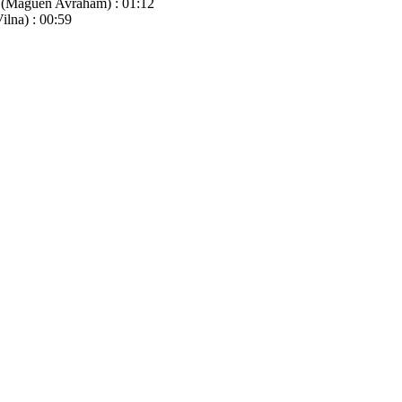
m (Maguen Avraham) : 01:12
ilna) : 00:59