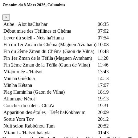
Zmanim du 8 Mars 2026, Columbus
×
Aube - Alot haCha'har
06:35
Début mise des Téfilines et Chéma
07:02
Lever du soleil - Nets ha'Hama
07:54
Fin du 1er Zman du Chéma (Maguen Avraham)
10:08
Fin du 2ème Zman du Chéma (Gaon de Vilna)
10:48
Fin 1er Zman de la Téfila (Maguen Avraham)
11:20
Fin 2ème Zman de la Téfila (Gaon de Vilna)
11:46
Mi-journée - 'Hatsot
13:43
Min'ha Guédola
14:13
Min'ha Kétana
17:07
Plag Hamin'ha (Gaon de Vilna)
18:19
Allumage Nérot
19:13
Coucher du soleil - Chki'a
19:31
Apparition des étoiles - Tstèt haKokhavim
20:09
Sortie Yom Tov
20:12
Nuit selon Rabbénou Tam
20:52
Mi-nuit - 'Hatsot halayla
01:43