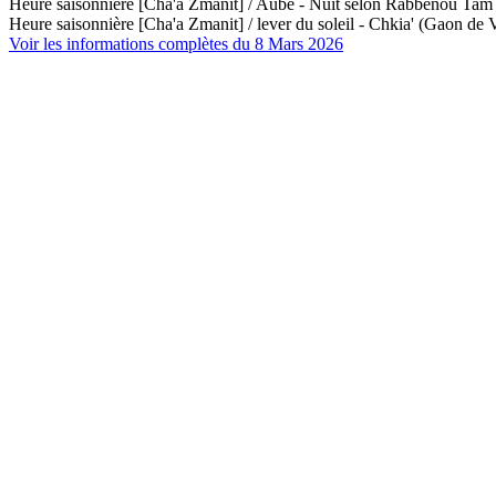
Heure saisonnière [Cha'a Zmanit] / Aube - Nuit selon Rabbénou Ta
Heure saisonnière [Cha'a Zmanit] / lever du soleil - Chkia' (Gaon de V
Voir les informations complètes du 8 Mars 2026