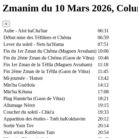
Zmanim du 10 Mars 2026, Col
×
Aube - Alot haCha'har
06:31
Début mise des Téfilines et Chéma
06:59
Lever du soleil - Nets ha'Hama
07:51
Fin du 1er Zman du Chéma (Maguen Avraham)
10:06
Fin du 2ème Zman du Chéma (Gaon de Vilna)
10:46
Fin 1er Zman de la Téfila (Maguen Avraham)
11:18
Fin 2ème Zman de la Téfila (Gaon de Vilna)
11:45
Mi-journée - 'Hatsot
13:42
Min'ha Guédola
14:12
Min'ha Kétana
17:08
Plag Hamin'ha (Gaon de Vilna)
18:21
Allumage Nérot
19:15
Coucher du soleil - Chki'a
19:33
Apparition des étoiles - Tstèt haKokhavim
20:12
Sortie Yom Tov
20:14
Nuit selon Rabbénou Tam
20:54