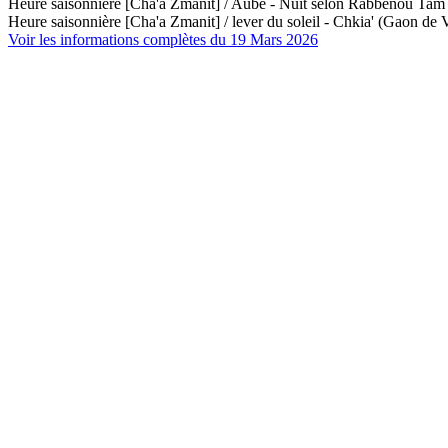
Heure saisonnière [Cha'a Zmanit] / Aube - Nuit selon Rabbénou Ta
Heure saisonnière [Cha'a Zmanit] / lever du soleil - Chkia' (Gaon de V
Voir les informations complètes du 19 Mars 2026