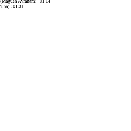
m (Maguen Avraham) : 01:14
ilna) : 01:01