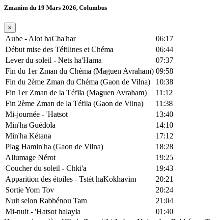
Zmanim du 19 Mars 2026, Columbus
×
Aube - Alot haCha'har
06:17
Début mise des Téfilines et Chéma
06:44
Lever du soleil - Nets ha'Hama
07:37
Fin du 1er Zman du Chéma (Maguen Avraham)
09:58
Fin du 2ème Zman du Chéma (Gaon de Vilna)
10:38
Fin 1er Zman de la Téfila (Maguen Avraham)
11:12
Fin 2ème Zman de la Téfila (Gaon de Vilna)
11:38
Mi-journée - 'Hatsot
13:40
Min'ha Guédola
14:10
Min'ha Kétana
17:12
Plag Hamin'ha (Gaon de Vilna)
18:28
Allumage Nérot
19:25
Coucher du soleil - Chki'a
19:43
Apparition des étoiles - Tstèt haKokhavim
20:21
Sortie Yom Tov
20:24
Nuit selon Rabbénou Tam
21:04
Mi-nuit - 'Hatsot halayla
01:40