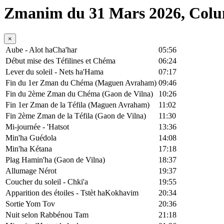
Zmanim du 31 Mars 2026, Col
×
Aube - Alot haCha'har
05:56
Début mise des Téfilines et Chéma
06:24
Lever du soleil - Nets ha'Hama
07:17
Fin du 1er Zman du Chéma (Maguen Avraham)
09:46
Fin du 2ème Zman du Chéma (Gaon de Vilna)
10:26
Fin 1er Zman de la Téfila (Maguen Avraham)
11:02
Fin 2ème Zman de la Téfila (Gaon de Vilna)
11:30
Mi-journée - 'Hatsot
13:36
Min'ha Guédola
14:08
Min'ha Kétana
17:18
Plag Hamin'ha (Gaon de Vilna)
18:37
Allumage Nérot
19:37
Coucher du soleil - Chki'a
19:55
Apparition des étoiles - Tstèt haKokhavim
20:34
Sortie Yom Tov
20:36
Nuit selon Rabbénou Tam
21:18