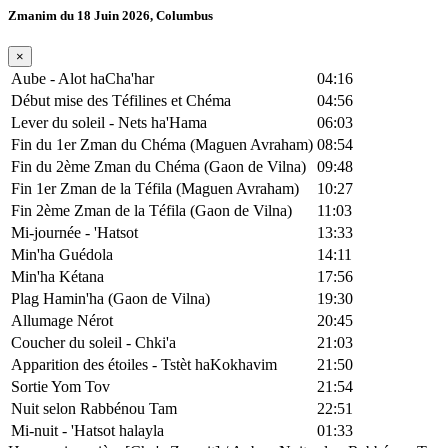
Zmanim du 18 Juin 2026, Columbus
×
Aube - Alot haCha'har
04:16
Début mise des Téfilines et Chéma
04:56
Lever du soleil - Nets ha'Hama
06:03
Fin du 1er Zman du Chéma (Maguen Avraham)
08:54
Fin du 2ème Zman du Chéma (Gaon de Vilna)
09:48
Fin 1er Zman de la Téfila (Maguen Avraham)
10:27
Fin 2ème Zman de la Téfila (Gaon de Vilna)
11:03
Mi-journée - 'Hatsot
13:33
Min'ha Guédola
14:11
Min'ha Kétana
17:56
Plag Hamin'ha (Gaon de Vilna)
19:30
Allumage Nérot
20:45
Coucher du soleil - Chki'a
21:03
Apparition des étoiles - Tstèt haKokhavim
21:50
Sortie Yom Tov
21:54
Nuit selon Rabbénou Tam
22:51
Mi-nuit - 'Hatsot halayla
01:33