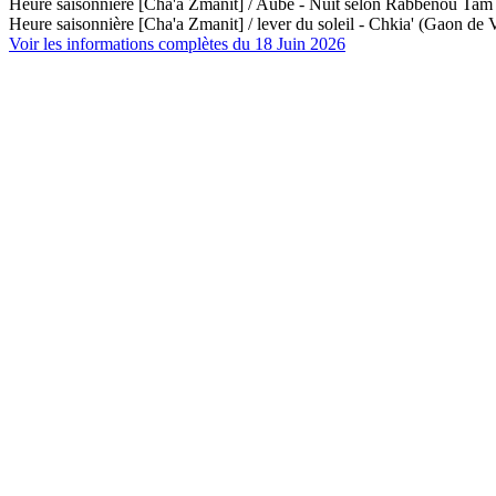
Heure saisonnière [Cha'a Zmanit] / Aube - Nuit selon Rabbénou Ta
Heure saisonnière [Cha'a Zmanit] / lever du soleil - Chkia' (Gaon de V
Voir les informations complètes du 18 Juin 2026