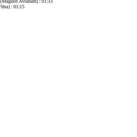
m (Maguen Avraham) : 01:33
ilna) : 01:15