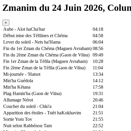
Zmanim du 24 Juin 2026, Colu
×
Aube - Alot haCha'har
04:18
Début mise des Téfilines et Chéma
04:58
Lever du soleil - Nets ha'Hama
06:04
Fin du 1er Zman du Chéma (Maguen Avraham)
08:56
Fin du 2ème Zman du Chéma (Gaon de Vilna)
09:49
Fin 1er Zman de la Téfila (Maguen Avraham)
10:28
Fin 2ème Zman de la Téfila (Gaon de Vilna)
11:04
Mi-journée - 'Hatsot
13:34
Min'ha Guédola
14:12
Min'ha Kétana
17:58
Plag Hamin'ha (Gaon de Vilna)
19:31
Allumage Nérot
20:46
Coucher du soleil - Chki'a
21:04
Apparition des étoiles - Tstèt haKokhavim
21:51
Sortie Yom Tov
21:55
Nuit selon Rabbénou Tam
22:52