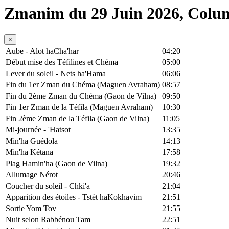
Zmanim du 29 Juin 2026, Colu
×
Aube - Alot haCha'har
04:20
Début mise des Téfilines et Chéma
05:00
Lever du soleil - Nets ha'Hama
06:06
Fin du 1er Zman du Chéma (Maguen Avraham)
08:57
Fin du 2ème Zman du Chéma (Gaon de Vilna)
09:50
Fin 1er Zman de la Téfila (Maguen Avraham)
10:30
Fin 2ème Zman de la Téfila (Gaon de Vilna)
11:05
Mi-journée - 'Hatsot
13:35
Min'ha Guédola
14:13
Min'ha Kétana
17:58
Plag Hamin'ha (Gaon de Vilna)
19:32
Allumage Nérot
20:46
Coucher du soleil - Chki'a
21:04
Apparition des étoiles - Tstèt haKokhavim
21:51
Sortie Yom Tov
21:55
Nuit selon Rabbénou Tam
22:51