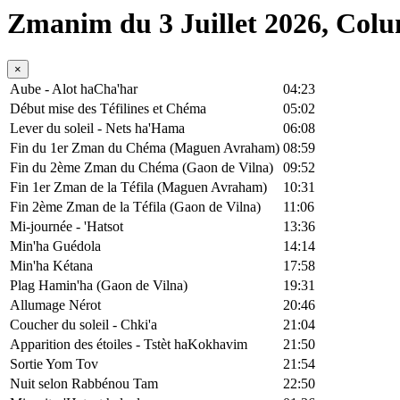
Zmanim du 3 Juillet 2026, Col
×
Aube - Alot haCha'har
04:23
Début mise des Téfilines et Chéma
05:02
Lever du soleil - Nets ha'Hama
06:08
Fin du 1er Zman du Chéma (Maguen Avraham)
08:59
Fin du 2ème Zman du Chéma (Gaon de Vilna)
09:52
Fin 1er Zman de la Téfila (Maguen Avraham)
10:31
Fin 2ème Zman de la Téfila (Gaon de Vilna)
11:06
Mi-journée - 'Hatsot
13:36
Min'ha Guédola
14:14
Min'ha Kétana
17:58
Plag Hamin'ha (Gaon de Vilna)
19:31
Allumage Nérot
20:46
Coucher du soleil - Chki'a
21:04
Apparition des étoiles - Tstèt haKokhavim
21:50
Sortie Yom Tov
21:54
Nuit selon Rabbénou Tam
22:50