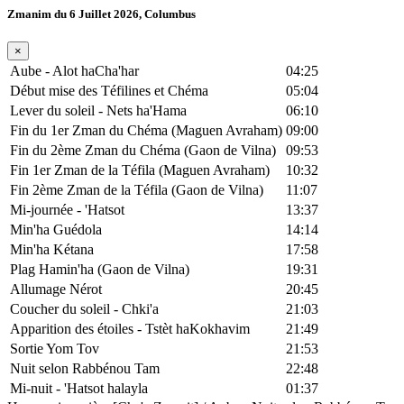
Zmanim du 6 Juillet 2026, Columbus
×
Aube - Alot haCha'har
04:25
Début mise des Téfilines et Chéma
05:04
Lever du soleil - Nets ha'Hama
06:10
Fin du 1er Zman du Chéma (Maguen Avraham)
09:00
Fin du 2ème Zman du Chéma (Gaon de Vilna)
09:53
Fin 1er Zman de la Téfila (Maguen Avraham)
10:32
Fin 2ème Zman de la Téfila (Gaon de Vilna)
11:07
Mi-journée - 'Hatsot
13:37
Min'ha Guédola
14:14
Min'ha Kétana
17:58
Plag Hamin'ha (Gaon de Vilna)
19:31
Allumage Nérot
20:45
Coucher du soleil - Chki'a
21:03
Apparition des étoiles - Tstèt haKokhavim
21:49
Sortie Yom Tov
21:53
Nuit selon Rabbénou Tam
22:48
Mi-nuit - 'Hatsot halayla
01:37