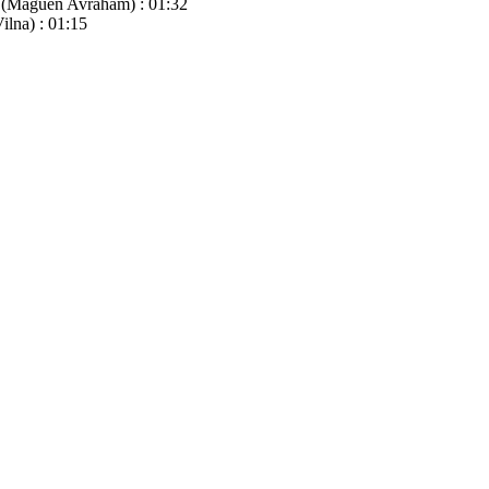
m (Maguen Avraham) : 01:32
ilna) : 01:15