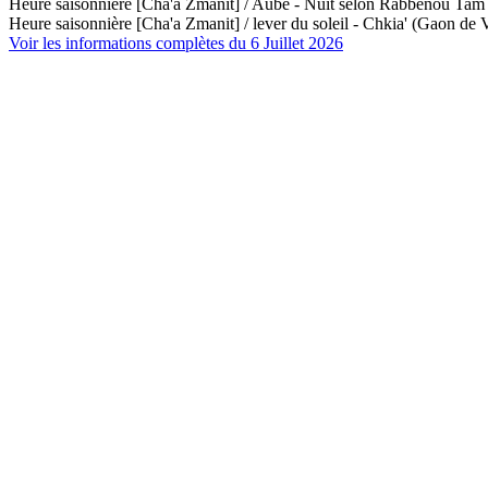
Heure saisonnière [Cha'a Zmanit] / Aube - Nuit selon Rabbénou Ta
Heure saisonnière [Cha'a Zmanit] / lever du soleil - Chkia' (Gaon de V
Voir les informations complètes du 6 Juillet 2026