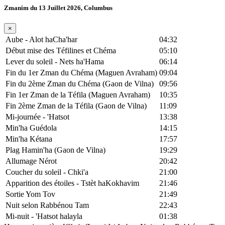
Zmanim du 13 Juillet 2026, Columbus
×
Aube - Alot haCha'har
04:32
Début mise des Téfilines et Chéma
05:10
Lever du soleil - Nets ha'Hama
06:14
Fin du 1er Zman du Chéma (Maguen Avraham)
09:04
Fin du 2ème Zman du Chéma (Gaon de Vilna)
09:56
Fin 1er Zman de la Téfila (Maguen Avraham)
10:35
Fin 2ème Zman de la Téfila (Gaon de Vilna)
11:09
Mi-journée - 'Hatsot
13:38
Min'ha Guédola
14:15
Min'ha Kétana
17:57
Plag Hamin'ha (Gaon de Vilna)
19:29
Allumage Nérot
20:42
Coucher du soleil - Chki'a
21:00
Apparition des étoiles - Tstèt haKokhavim
21:46
Sortie Yom Tov
21:49
Nuit selon Rabbénou Tam
22:43
Mi-nuit - 'Hatsot halayla
01:38