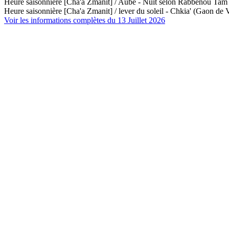
Heure saisonnière [Cha'a Zmanit] / Aube - Nuit selon Rabbénou Ta
Heure saisonnière [Cha'a Zmanit] / lever du soleil - Chkia' (Gaon de V
Voir les informations complètes du 13 Juillet 2026