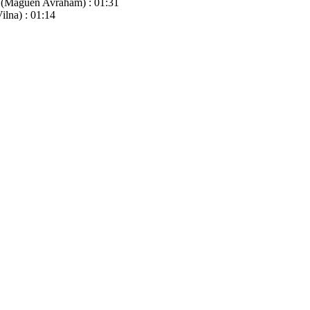
m (Maguen Avraham) : 01:31
ilna) : 01:14