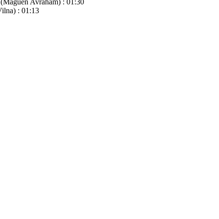
m (Maguen Avraham) : 01:30
ilna) : 01:13