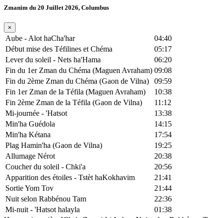
Zmanim du 20 Juillet 2026, Columbus
×
Aube - Alot haCha'har
04:40
Début mise des Téfilines et Chéma
05:17
Lever du soleil - Nets ha'Hama
06:20
Fin du 1er Zman du Chéma (Maguen Avraham)
09:08
Fin du 2ème Zman du Chéma (Gaon de Vilna)
09:59
Fin 1er Zman de la Téfila (Maguen Avraham)
10:38
Fin 2ème Zman de la Téfila (Gaon de Vilna)
11:12
Mi-journée - 'Hatsot
13:38
Min'ha Guédola
14:15
Min'ha Kétana
17:54
Plag Hamin'ha (Gaon de Vilna)
19:25
Allumage Nérot
20:38
Coucher du soleil - Chki'a
20:56
Apparition des étoiles - Tstèt haKokhavim
21:41
Sortie Yom Tov
21:44
Nuit selon Rabbénou Tam
22:36
Mi-nuit - 'Hatsot halayla
01:38