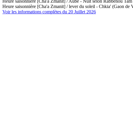
Heure saisonnière [Cha'a Zmanit] / Aube - Nuit selon Rabbénou Ta
Heure saisonnière [Cha'a Zmanit] / lever du soleil - Chkia' (Gaon de V
Voir les informations complètes du 20 Juillet 2026