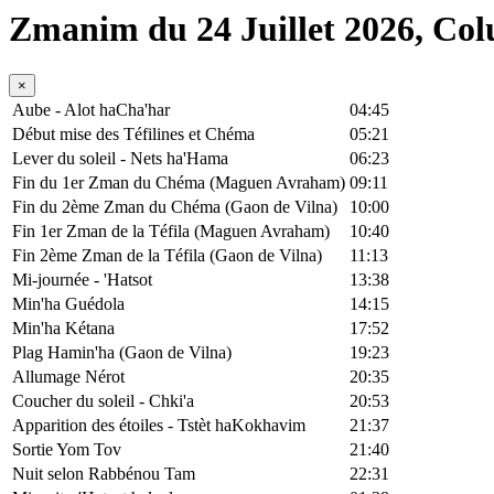
Zmanim du 24 Juillet 2026, Co
×
Aube - Alot haCha'har
04:45
Début mise des Téfilines et Chéma
05:21
Lever du soleil - Nets ha'Hama
06:23
Fin du 1er Zman du Chéma (Maguen Avraham)
09:11
Fin du 2ème Zman du Chéma (Gaon de Vilna)
10:00
Fin 1er Zman de la Téfila (Maguen Avraham)
10:40
Fin 2ème Zman de la Téfila (Gaon de Vilna)
11:13
Mi-journée - 'Hatsot
13:38
Min'ha Guédola
14:15
Min'ha Kétana
17:52
Plag Hamin'ha (Gaon de Vilna)
19:23
Allumage Nérot
20:35
Coucher du soleil - Chki'a
20:53
Apparition des étoiles - Tstèt haKokhavim
21:37
Sortie Yom Tov
21:40
Nuit selon Rabbénou Tam
22:31